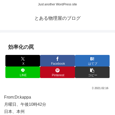
Just another WordPress site
とある物理屋のブログ
効率化の罠
X
Facebook
はてブ
LINE
Pinterest
コピー
2021.02.16
From:Dr.kappa
月曜日、午後10時42分
日本、本州