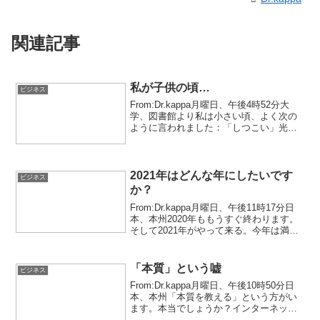
関連記事
私が子供の頃…
ビジネス
From:Dr.kappa月曜日、午後4時52分大
学、図書館より私は小さい頃、よく次の
ように言われました：「しつこい」光栄
です。算数や数学が好きな子供だったの
で、熱中すると納得行くまで深めずには
居られませんでした。好きな本は毎日の
ように繰り...
2021年はどんな年にしたいです
ビジネス
か？
From:Dr.kappa月曜日、午後11時17分日
本、本州2020年ももうすぐ終わります。
そして2021年がやって来る。今年は満足
の行く年になったでしょうか？予期せぬ
コロナウイルスのせいで、ビジネス面だ
けでなく、友達や家族と会えないな
「本質」という嘘
ビジネス
ど、...
From:Dr.kappa月曜日、午後10時50分日
本、本州「本質を教える」という方がい
ます。本当でしょうか？インターネット
やSNSなどの発達により、誰でも情報を