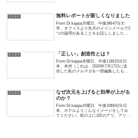
発信できるようになりました。それ故、
ビジネスをする者としてはその中で目立
たなけ...
無料レポートが新しくなりました
ビジネス
From:Dr.kappa月曜日、午後3時47分大
学、オフィスより先月のメインメールで2
つの論理があることをお話ししました。
それは「交換の論理」と「贈与の論理」
の2つ。そして、今月のメインメールでは
2つの論理の使用法までお伝えしたのでし
た。...
「正しい」創造性とは？
ビジネス
From:Dr.kappa木曜日、午後11時25分日
本、本州（これは、2020年7月17日に送
信した私のメルマガを一部編集したもの
です。）世の中を大きく変える人たちが
います。彼らは何が違うのか？洗練。私
はここにエッセンスがあると考えていま
す...
なぜ次元を上げると効率が上がる
ビジネス
のか？
From:Dr.kappa月曜日、午後10時02分日
本、ホテルよりこんなイメージをしてみ
てください。机の上に1匹のアリ。アリが
沿って歩く円が描かれています。ただ
し、その一部に水をかけ、アリが歩ける
道は切れた輪ゴムのような形の上だけに
しておき...