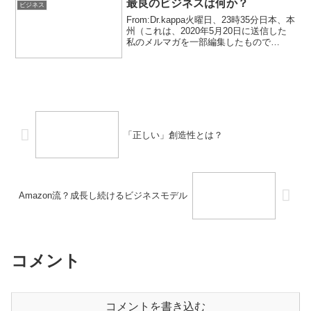
こか、と...
最良のビジネスは何か？
ビジネス
From:Dr.kappa火曜日、23時35分日本、本
州（これは、2020年5月20日に送信した
私のメルマガを一部編集したもので
す。）今まで、少し抽象的な話が多かっ
たので、今回はこれまでの考えを応用し
て、少し具体的な問題を考えてみたいと
思い...
「正しい」創造性とは？
Amazon流？成長し続けるビジネスモデル
コメント
コメントを書き込む