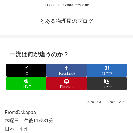
Just another WordPress site
とある物理屋のブログ
一流は何が違うのか？
X
Facebook
はてブ
LINE
Pinterest
コピー
2020.07.31
2020.12.22
From:Dr.kappa
木曜日、午後11時31分
日本、本州