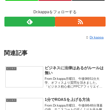
Dr.kappaをフォローする
Dr.kappa
関連記事
ビジネスに法律はあるがルールは
ビジネス
無い
From:Dr.kappa月曜日、午後9時51分大
学、オフィスより質問を頂きました。
「ビジネス初心者にPPCアフィリエイト
は向いているか？」（PPCというのは、
Pay Per Clickの略。つまり、クリック毎
に料金を支払う広告のことです。...
1分でROASを上げる方法
ビジネス
From:Dr.kappa月曜日、午後6時48分薄暮
の中、テニスコートの近くよりお金を稼