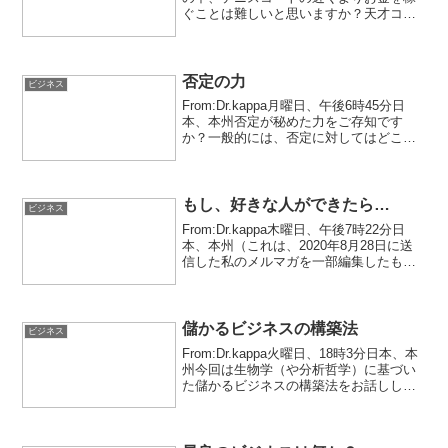
ぐことは難しいと思いますか？天才コピ
ーライターGary Halbert（ゲイリー・ハル
バート）はシンプルだと言っています。
私も彼に賛成です。というのも、...
否定の力
ビジネス
From:Dr.kappa月曜日、午後6時45分日
本、本州否定が秘めた力をご存知です
か？一般的には、否定に対してはどこか
ネガティブな印象を持っている方が少な
くないと思います。ですが、うまく使え
ると非常に強力な武器にもなります。そ
こで、今回は...
もし、好きな人ができたら…
ビジネス
From:Dr.kappa木曜日、午後7時22分日
本、本州（これは、2020年8月28日に送
信した私のメルマガを一部編集したもの
です。）私が小学6年生の頃。クラスメイ
トは親友ばかりで、毎日学校に行くのが
楽しみでした。（当時、私は海外にいま
し...
儲かるビジネスの構築法
ビジネス
From:Dr.kappa火曜日、18時3分日本、本
州今回は生物学（や分析哲学）に基づい
た儲かるビジネスの構築法をお話ししま
す。勝つビジネスのデザインを検討して
いる時にまず考えなければならないこと
は何でしょうか？それは稼げる市場はど