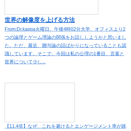
世界の解像度を上げる方法
From:Dr.kappa火曜日、午後4時02分大学、オフィスより2
つの論理とゲーム理論の関係をお話ししようかと思いまし
た。ただ、最近、贈与論の話ばかりになっていることも認
識しています。そこで、今回は私の公理の1番目、言葉と
世界について少し...
【11.4倍】なぜ、これを避けるとエンゲージメント率が跳