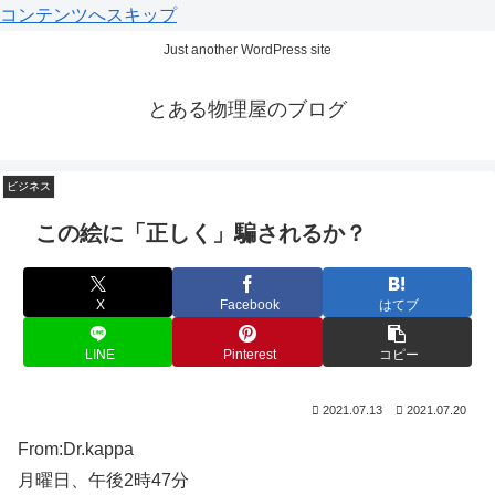
コンテンツへスキップ
Just another WordPress site
とある物理屋のブログ
ビジネス
ビジネス
ビジネス
ビジネス
ビジネス
ビジネス
この絵に「正しく」騙されるか？
X
Facebook
はてブ
LINE
Pinterest
コピー
2021.07.13
2021.07.20
From:Dr.kappa
月曜日、午後2時47分