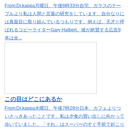
From:Dr.kappa月曜日、午後6時33分自宅、ガラスのテー
ブルより私は人間と言葉の研究をしています。自分なりに
は真面目に取り組んでいるつもりです。例えば。天才と呼
ばれるコピーライターGary Halbert。彼が絶賛する広告9
本は全...
この目はどこにあるか
From:Dr.kappa水曜日、午後7時29分日本、カフェよりつ
いさっきあったことです。私は夕食の買い出しに向かって
歩いていました。「それ」はスーパーのすぐ手前で起こり